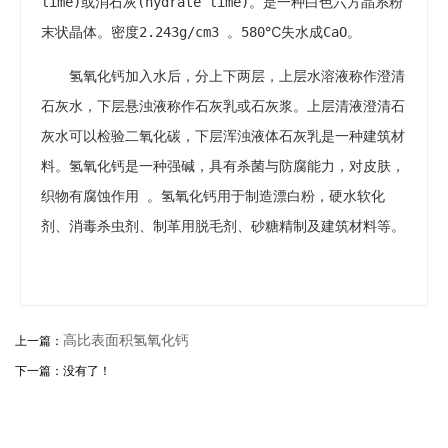
lime)或消石灰(hydrate lime)。是一种白色六方晶系粉
末状晶体。密度2.243g/cm3 。580℃失水成CaO。
氢氧化钙加入水后，分上下两层，上层水溶液称作澄清
石灰水，下层悬浊液称作石灰乳或石灰浆。上层清液澄清石
灰水可以检验二氧化碳，下层浑浊液体石灰乳是一种建筑材
料。氢氧化钙是一种强碱，具有杀菌与防腐能力，对皮肤，
织物有腐蚀作用 。氢氧化钙用于制造漂白粉，硬水软化
剂、消毒杀虫剂、制革用脱毛剂、砂糖精制及建筑材料等。
高比表面积氢氧化钙
上一篇：
下一篇：没有了！